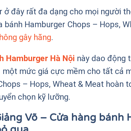
ở đây rất đa dạng cho mọi người tho
ủa bánh Hamburger Chops – Hops, Wh
không gây hăng
.
h Hamburger Hà Nội
này dao động 
 một mức giá cực mềm cho tất cả mọ
Chops – Hops, Wheat & Meat hoàn t
uyển chọn kỹ lưỡng.
Giảng Võ – Cửa hàng bánh
bỏ qua