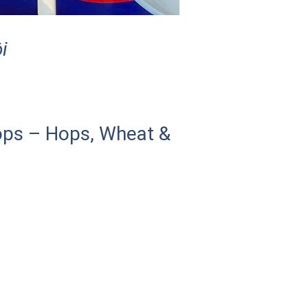
i
hops – Hops, Wheat &