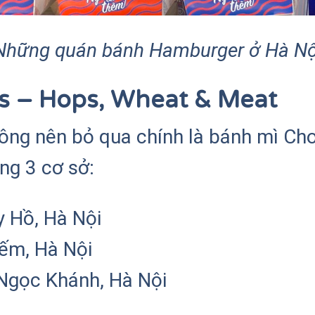
Những quán bánh Hamburger ở Hà Nộ
s – Hops, Wheat & Meat
hông nên bỏ qua chính là bánh mì C
ong 3 cơ sở:
y Hồ, Hà Nội
ếm, Hà Nội
Ngọc Khánh, Hà Nội