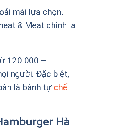
ải mái lựa chọn.
eat & Meat chính là
từ 120.000 –
i người. Đặc biệt,
oàn là bánh tự
chế
 Hamburger Hà