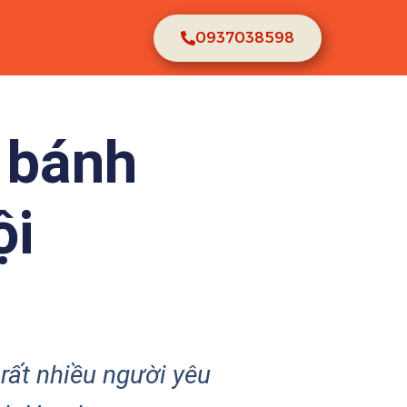
0937038598
 bánh
ội
rất nhiều người yêu