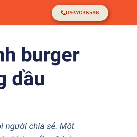
0937038598
nh burger
g dầu
 người chia sẻ. Một