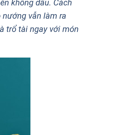
iên không dầu. Cách
ò nướng vẫn làm ra
à trổ tài ngay với món