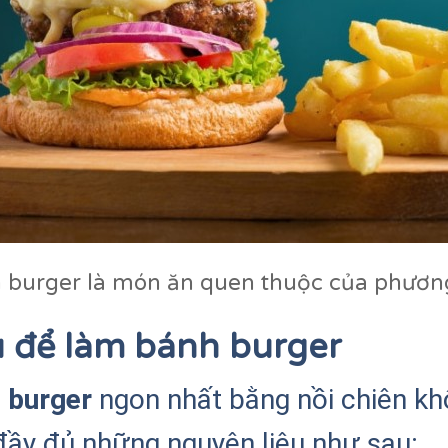
 burger là món ăn quen thuộc của phươn
u để làm bánh burger
 burger
ngon nhất bằng nồi chiên khô
đầy đủ những nguyên liệu như sau: