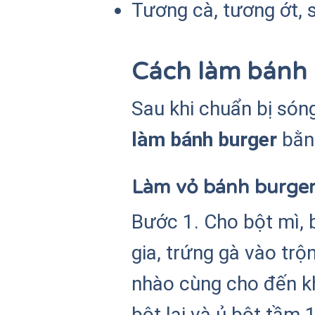
Tương cà, tương ớt,
Cách làm bánh 
Sau khi chuẩn bị sóng
làm bánh burger
bằng
Làm vỏ bánh burge
Bước 1. Cho bột mì, 
gia, trứng gà vào trộ
nhào cùng cho đến k
bột lại và ủ bột tầm 1