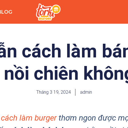
BLOG
n cách làm bá
 nồi chiên khôn
Tháng 3 19, 2024
admin
u
cách làm burger
thơm ngon được mọi