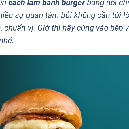
đến
cách làm bánh burger
bằng nồi ch
iều sự quan tâm bởi không cần tới l
chuẩn vị. Giờ thì hãy cùng vào bếp v
nhé.