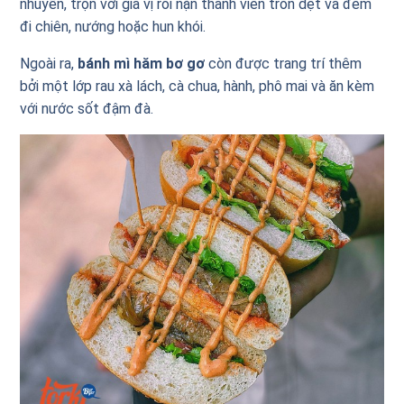
nhuyễn, trộn với gia vị rồi nặn thành viên tròn dẹt và đem
đi chiên, nướng hoặc hun khói.
Ngoài ra,
bánh mì hăm bơ gơ
còn được trang trí thêm
bởi một lớp rau xà lách, cà chua, hành, phô mai và ăn kèm
với nước sốt đậm đà.