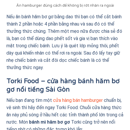
Ăn hamburger đúng cách để không bị rớt nhân ra ngoài
Nếu ăn bánh hăm bơ gơ bằng dao thì bạn có thể cắt bánh
thành 2 phần hoặc 4 phần bằng nhau và sau đó có thể
thưởng thức chúng. Thêm một mẹo nữa được chia sẻ đó
là, bạn có thể dùng dao phết sốt và gia vị bạn thích vào
mặt trong chiếc bánh. Lưu ý là quét lớp mỏng thôi, phết
dày quá khiến nhân có thể rơi ra ngoài. Sau đó lấy tay giữ
nhẹ chiếc bánh và cắt đôi dọc chiếc bánh là có thể
thưởng thức ngay.
Torki Food – cửa hàng bánh hăm bơ
gơ nổi tiếng Sài Gòn
Nếu bạn đang tìm một
cửa hàng bán hamburger
chuẩn bị,
vệ sinh thì hãy đến ngay Torki Food. Chuỗi cửa hàng thức
ăn này phủ sóng ở hầu hết các tỉnh thành phố lớn trong cả
nước. Món
bánh mì hăm bơ gơ
Torki cũng trở nên nổi
tiếng nhờ có những đặc trưng khó lẫn: