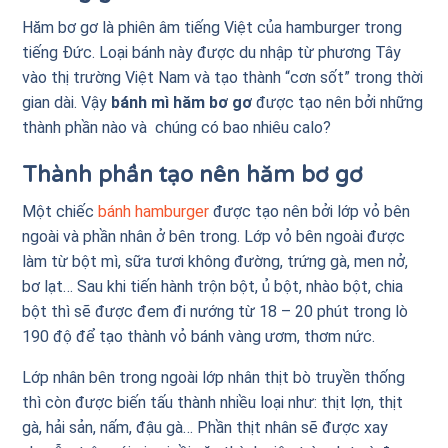
Hăm bơ gơ là phiên âm tiếng Việt của hamburger trong
tiếng Đức. Loại bánh này được du nhập từ phương Tây
vào thị trường Việt Nam và tạo thành “cơn sốt” trong thời
gian dài. Vậy
bánh mì hăm bơ gơ
được tạo nên bởi những
thành phần nào và chúng có bao nhiêu calo?
Thành phần tạo nên hăm bơ gơ
Một chiếc
bánh hamburger
được tạo nên bởi lớp vỏ bên
ngoài và phần nhân ở bên trong. Lớp vỏ bên ngoài được
làm từ bột mì, sữa tươi không đường, trứng gà, men nở,
bơ lạt… Sau khi tiến hành trộn bột, ủ bột, nhào bột, chia
bột thì sẽ được đem đi nướng từ 18 – 20 phút trong lò
190 độ để tạo thành vỏ bánh vàng ươm, thơm nức.
Lớp nhân bên trong ngoài lớp nhân thịt bò truyền thống
thì còn được biến tấu thành nhiều loại như: thịt lợn, thịt
gà, hải sản, nấm, đậu gà… Phần thịt nhân sẽ được xay