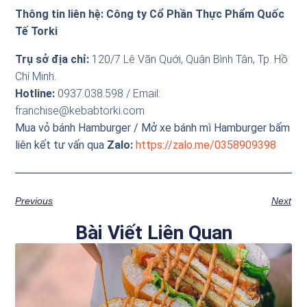
Thông tin liên hệ: Công ty Cổ Phần Thực Phẩm Quốc
Tế Torki
Trụ sở địa chỉ:
120/7 Lê Văn Quới, Quận Bình Tân, Tp. Hồ
Chí Minh.
Hotline:
0937.038.598 / Email:
franchise@kebabtorki.com
Mua vỏ bánh Hamburger / Mở xe bánh mì Hamburger bấm
liên kết tư vấn qua
Zalo:
https://zalo.me/0358909398
Previous
Next
Bài Viết Liên Quan