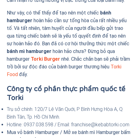
cảm nhận rõ từng hương vị đặc trưng của loại bánh này.
Như vậy, có thể thấy để tạo nên một chiếc
bánh
hamburger
hoàn hảo cần sự tổng hòa của rất nhiều yếu
tố. Và tất nhiên, tâm huyết của người đầu bếp gửi trao
qua từng chiếc bánh sẽ là yếu tố quyết định để tạo nên
sự hoàn hảo đó. Bạn đã có cơ hội thưởng thức một chiếc
bánh mì hamburger
hoàn hảo chưa? Đừng bỏ qua
hamburger
Torki Burger
nhé. Chắc chắn bạn sẽ phải trầm
trồ bởi sự độc đáo của bánh burger thương hiệu
Torki
Food
đấy.
Công ty cổ phần thực phẩm quốc tế
Torki
Trụ sở chính: 120/7 Lê Văn Quới, P Bình Hưng Hòa A, Q
Bình Tân, Tp. Hồ Chí Minh.
Hotline: 0937.038.598 / Email: franchise@kebabtorki.com
Mua vỏ bánh Hamburger / Mở xe bánh mì Hamburger bấm