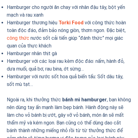
Hamburger cho người ăn chay với nhân đậu tây, bột yến
mạch và rau xanh
Hamburger thương hiệu
Torki Food
với công thức hoàn
toàn độc đáo, đảm bảo nóng giòn, thơm ngon. Đặc biệt,
công thức
nước sốt cải tiến giúp “đánh thức” mọi giác
quan của thực khách
Hamburger nhân thịt gà
Hamburger với các loại rau kèm độc đáo: nấm, hành đỏ,
dưa muối, quả bơ, rau bina, ớt sừng…
Hamburger với nước sốt hoa quả biến tấu: Sốt dâu tây,
sốt mù tạt…
Ngoài ra, khi thưởng thức
bánh mì hamburger
, bạn không
nên dùng tay ấn mạnh làm bẹp bánh. Hành động này sẽ
làm cho vỏ bánh bị ướt, gây vỡ vỏ bánh, món ăn sẽ mất
thẩm mỹ và kém ngon. Bạn cũng có thể dùng dao cắt
bánh thành những miếng nhỏ rồi từ từ thưởng thức để