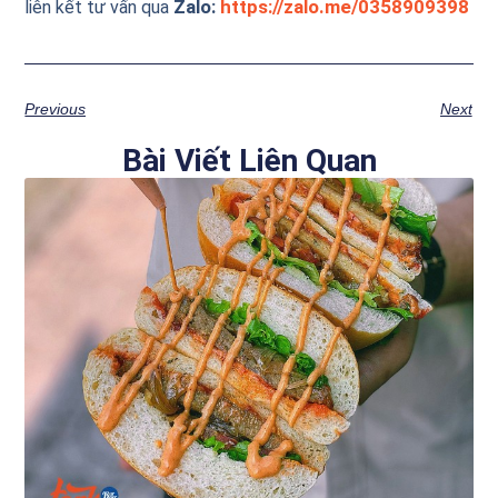
Zalo:
https://zalo.me/0358909398
liên kết tư vấn qua
Previous
Next
Bài Viết Liên Quan