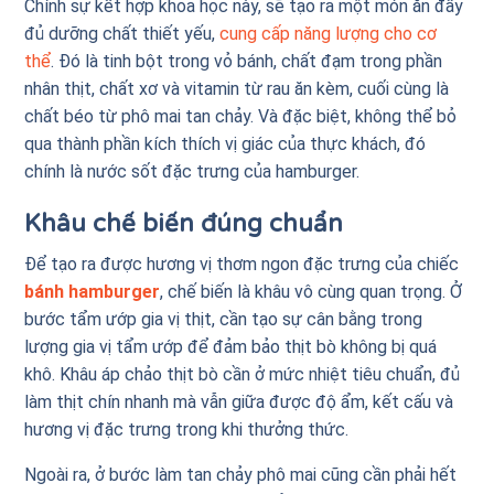
Chính sự kết hợp khoa học này, sẽ tạo ra một món ăn đầy
đủ dưỡng chất thiết yếu,
cung cấp năng lượng cho cơ
thể
. Đó là tinh bột trong vỏ bánh, chất đạm trong phần
nhân thịt, chất xơ và vitamin từ rau ăn kèm, cuối cùng là
chất béo từ phô mai tan chảy. Và đặc biệt, không thể bỏ
qua thành phần kích thích vị giác của thực khách, đó
chính là nước sốt đặc trưng của hamburger.
Khâu chế biến đúng chuẩn
Để tạo ra được hương vị thơm ngon đặc trưng của chiếc
bánh hamburger
, chế biến là khâu vô cùng quan trọng. Ở
bước tẩm ướp gia vị thịt, cần tạo sự cân bằng trong
lượng gia vị tẩm ướp để đảm bảo thịt bò không bị quá
khô. Khâu áp chảo thịt bò cần ở mức nhiệt tiêu chuẩn, đủ
làm thịt chín nhanh mà vẫn giữa được độ ẩm, kết cấu và
hương vị đặc trưng trong khi thưởng thức.
Ngoài ra, ở bước làm tan chảy phô mai cũng cần phải hết