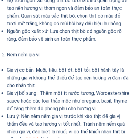
Độ tươi ngon: Sử dụng thịt bò tươi là điều quan trọng để
tạo nên hương vị thơm ngon và đảm bảo an toàn thực
phẩm. Quan sát màu sắc thịt bò, chọn thịt có màu đỏ
tươi, mỡ trắng, không có mùi hôi hay dấu hiệu hư hỏng.
Nguồn gốc xuất xứ: Lựa chọn thịt bò có nguồn gốc rõ
ràng, đảm bảo vệ sinh an toàn thực phẩm.
Nêm nếm gia vị:
Gia vị cơ bản: Muối, tiêu, bột ớt, bột tỏi, bột hành tây là
những gia vị không thể thiếu để tạo nên hương vị đậm đà
cho nhân thịt.
Gia vị bổ sung : Thêm một ít nước tương, Worcestershire
sauce hoặc các loại thảo mộc như oregano, basil, thyme
để tăng thêm độ phong phú cho hương vị.
Lưu ý: Nên nêm nếm gia vị trước khi xào thịt để gia vị
thấm đều và tạo hương vị tốt nhất. Tránh nêm nếm quá
nhiều gia vị, đặc biệt là muối, vì có thể khiến nhân thịt bị