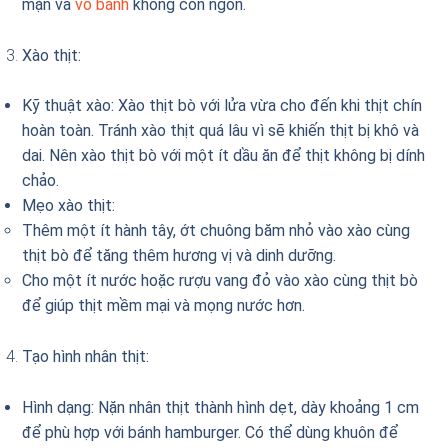
mặn và
vỏ bánh
không còn ngon.
Xào thịt:
Kỹ thuật xào: Xào thịt bò với lửa vừa cho đến khi thịt chín
hoàn toàn. Tránh xào thịt quá lâu vì sẽ khiến thịt bị khô và
dai. Nên xào thịt bò với một ít dầu ăn để thịt không bị dính
chảo.
Mẹo xào thịt:
Thêm một ít hành tây, ớt chuông băm nhỏ vào xào cùng
thịt bò để tăng thêm hương vị và dinh dưỡng.
Cho một ít nước hoặc rượu vang đỏ vào xào cùng thịt bò
để giúp thịt mềm mại và mọng nước hơn.
Tạo hình nhân thịt:
Hình dạng: Nặn nhân thịt thành hình dẹt, dày khoảng 1 cm
để phù hợp với bánh hamburger. Có thể dùng khuôn để