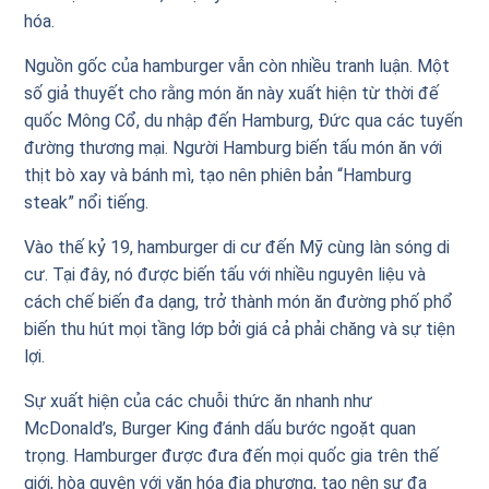
hóa.
Nguồn gốc của hamburger vẫn còn nhiều tranh luận. Một
số giả thuyết cho rằng món ăn này xuất hiện từ thời đế
quốc Mông Cổ, du nhập đến Hamburg, Đức qua các tuyến
đường thương mại. Người Hamburg biến tấu món ăn với
thịt bò xay và bánh mì, tạo nên phiên bản “Hamburg
steak” nổi tiếng.
Vào thế kỷ 19, hamburger di cư đến Mỹ cùng làn sóng di
cư. Tại đây, nó được biến tấu với nhiều nguyên liệu và
cách chế biến đa dạng, trở thành món ăn đường phố phổ
biến thu hút mọi tầng lớp bởi giá cả phải chăng và sự tiện
lợi.
Sự xuất hiện của các chuỗi thức ăn nhanh như
McDonald’s, Burger King đánh dấu bước ngoặt quan
trọng. Hamburger được đưa đến mọi quốc gia trên thế
giới, hòa quyện với văn hóa địa phương, tạo nên sự đa