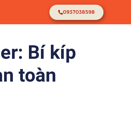
0937038598
r: Bí kíp
an toàn