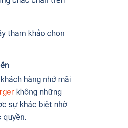
ng chắc chắn trên
ãy tham khảo chọn
yền
 khách hàng nhớ mãi
rger
không những
ợc sự khác biệt nhờ
c quyền.