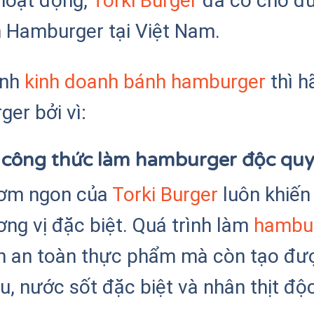
hoạt động,
Torki Burger
đã có chỗ đứ
h Hamburger tại Việt Nam.
ịnh
kinh doanh bánh hamburger
thì h
ger bởi vì:
u công thức làm hamburger độc qu
hơm ngon của
Torki Burger
luôn khiến
ng vị đặc biệt. Quá trình làm
hambu
nh an toàn thực phẩm mà còn tạo đư
u, nước sốt đặc biệt và nhân thịt độ