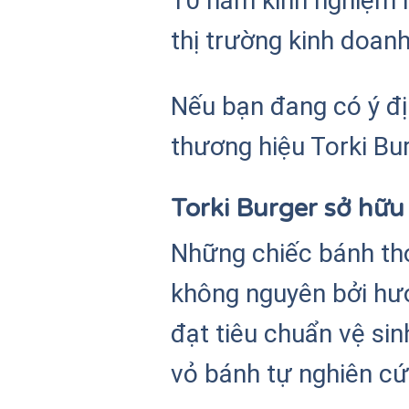
10 năm kinh nghiệm 
thị trường kinh doan
Nếu bạn đang có ý đ
thương hiệu Torki Bur
Torki Burger sở hữ
Những chiếc bánh t
không nguyên bởi hươ
đạt tiêu chuẩn vệ si
vỏ bánh tự nghiên cứ