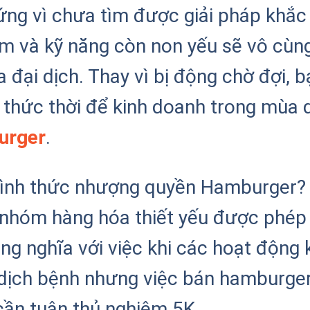
đứng vì chưa tìm được giải pháp khắ
ệm và kỹ năng còn non yếu sẽ vô cùn
 đại dịch. Thay vì bị động chờ đợi, b
 thức thời để kinh doanh trong mùa 
urger
.
 hình thức nhượng quyền Hamburger? 
nhóm hàng hóa thiết yếu được phép 
ng nghĩa với việc khi các hoạt động
 dịch bệnh nhưng việc bán hamburge
cần tuân thủ nghiêm 5K.