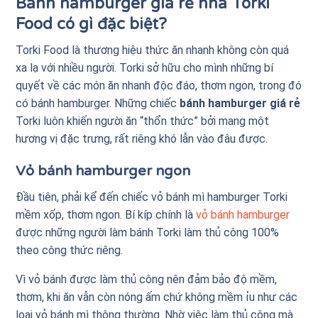
Bánh hamburger giá rẻ nhà Torki
Food có gì đặc biệt?
Torki Food là thương hiệu thức ăn nhanh không còn quá
xa lạ với nhiều người. Torki sở hữu cho mình những bí
quyết về các món ăn nhanh độc đáo, thơm ngon, trong đó
có bánh hamburger. Những chiếc
bánh hamburger giá rẻ
Torki luôn khiến người ăn “thổn thức” bởi mang một
hương vị đặc trưng, rất riêng khó lẫn vào đâu được.
Vỏ bánh hamburger ngon
Đầu tiên, phải kể đến chiếc vỏ bánh mì hamburger Torki
mềm xốp, thơm ngon. Bí kíp chính là
vỏ bánh hamburger
được những người làm bánh Torki làm thủ công 100%
theo công thức riêng.
Vì vỏ bánh được làm thủ công nên đảm bảo độ mềm,
thơm, khi ăn vẫn còn nóng ấm chứ không mềm ỉu như các
loại vỏ bánh mì thông thường. Nhờ việc làm thủ công mà