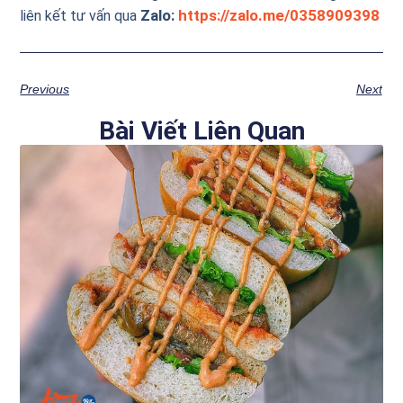
Zalo:
https://zalo.me/0358909398
liên kết tư vấn qua
Previous
Next
Bài Viết Liên Quan