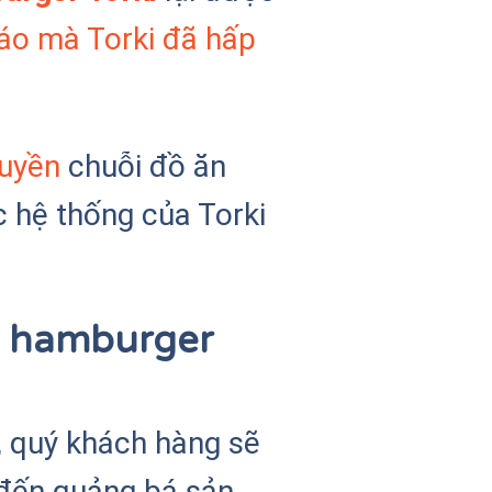
áo mà Torki đã hấp
quyền
chuỗi đồ ăn
 hệ thống của Torki
h hamburger
, quý khách hàng sẽ
u đến quảng bá sản