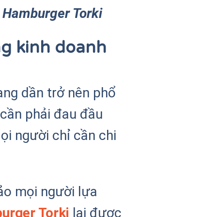
h
Hamburger Torki
ng kinh doanh
ang dần trở nên phổ
 cần phải đau đầu
ọi người chỉ cần chi
o mọi người lựa
urger Torki
lại được