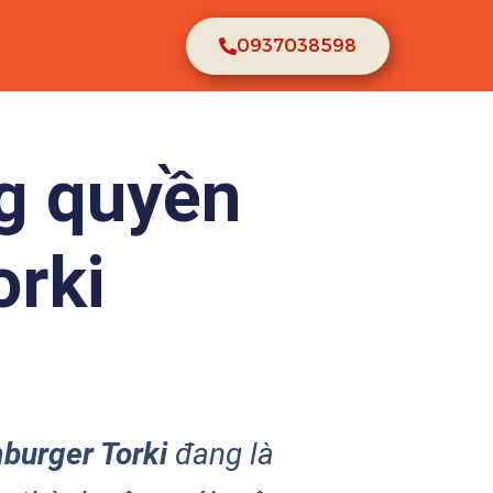
0937038598
ng quyền
rki
burger Torki
đang là